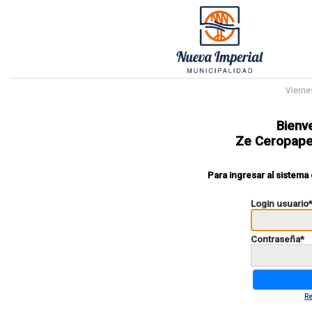
Vierne
Bienv
Ze Ceropape
Para ingresar al sistema
Login usuario
Contraseña
*
Re